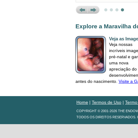
Prev
Next
Explore a Maravilha 
Veja as Imag
Veja nossas
incríveis imag
pré-natal e ga
uma nova
apreciação do
desenvolvimen
antes do nascimento.
Visite a G
Home
|
Termos de Uso
|
Termo
COPYRIGHT © 2001-2026 THE ENDO
TODOS OS DIREITOS RESERVADOS. 