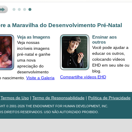
ext
re a Maravilha do Desenvolvimento Pré-Natal
Veja as Imagens
Ensinar aos
outros
Veja nossas
Você pode ajudar a
incríveis imagens
educar os outros,
pré-natal e ganhe
colocando vídeos
uma nova
EHD em seu site ou
apreciação do
blog.
desenvolvimento
Compartilhe vídeos EHD
o nascimento.
Visite a Galeria
|
Termos de Uso
|
Termo de Responsabilidade
|
Política de Privacidade
HT © 2001-2026 THE ENDOWMENT FOR HUMAN DEVELOPMENT, INC.
S DIREITOS RESERVADOS. USO NÃO AUTORIZADO PROIBIDO.