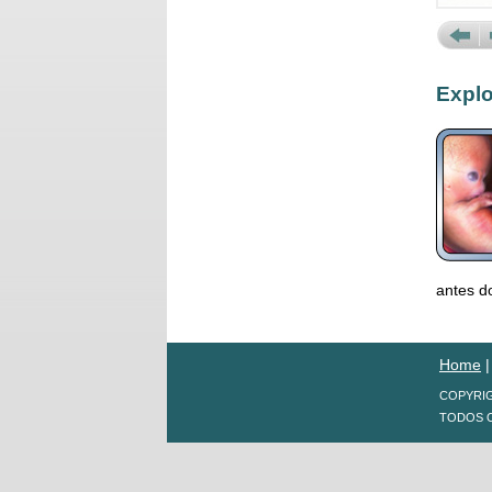
Prev
N
Explo
antes d
Home
COPYRIG
TODOS O