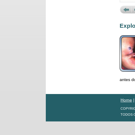
Prev
N
Explo
antes d
Home
COPYRIG
TODOS O