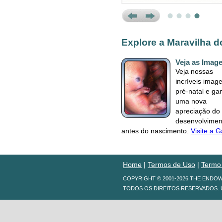
Prev
Next
Explore a Maravilha 
Veja as Imag
Veja nossas
incríveis imag
pré-natal e ga
uma nova
apreciação do
desenvolvimen
antes do nascimento.
Visite a G
Home
|
Termos de Uso
|
Termo
COPYRIGHT © 2001-2026 THE ENDO
TODOS OS DIREITOS RESERVADOS. 