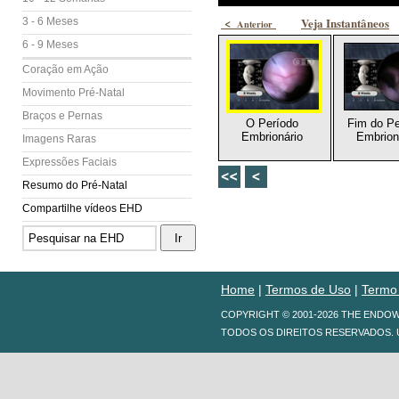
<
Veja Instantâneos
3 - 6 Meses
Anterior
6 - 9 Meses
Coração em Ação
Movimento Pré-Natal
Braços e Pernas
O Período
Fim do Pe
Embrionário
Embrion
Imagens Raras
Expressões Faciais
Resumo do Pré-Natal
Compartilhe vídeos EHD
Home
|
Termos de Uso
|
Termo
COPYRIGHT © 2001-2026 THE ENDO
TODOS OS DIREITOS RESERVADOS. 