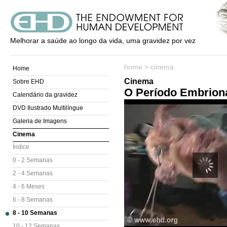
Melhorar a saúde ao longo da vida, uma gravidez por vez
home
>
cinema
Home
Cinema
Sobre EHD
O Período Embrion
Calendário da gravidez
DVD Ilustrado Multilíngue
Galeria de Imagens
Cinema
Índice
0 - 2 Semanas
2 - 4 Semanas
4 - 6 Meses
6 - 8 Semanas
8 - 10 Semanas
10 - 12 Semanas