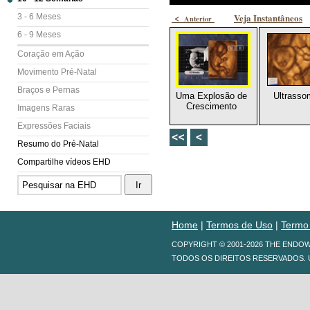
<
Veja Instantâneos
3 - 6 Meses
Anterior
6 - 9 Meses
Coração em Ação
Movimento Pré-Natal
Braços e Pernas
Uma Explosão de
Ultrasso
Crescimento
Imagens Raras
Expressões Faciais
Resumo do Pré-Natal
Compartilhe vídeos EHD
Home
|
Termos de Uso
|
Termo
COPYRIGHT © 2001-2026 THE ENDO
TODOS OS DIREITOS RESERVADOS. 