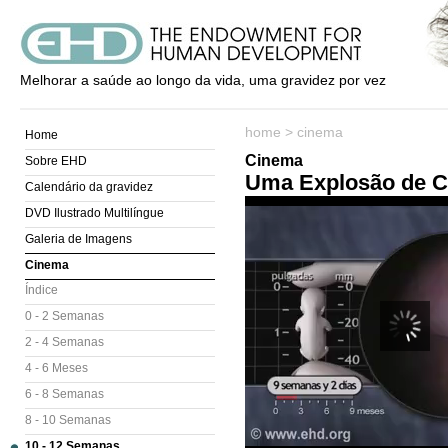
Melhorar a saúde ao longo da vida, uma gravidez por vez
home
>
cinema
Home
Cinema
Sobre EHD
Uma Explosão de C
Calendário da gravidez
DVD Ilustrado Multilíngue
Galeria de Imagens
Cinema
Índice
0 - 2 Semanas
2 - 4 Semanas
4 - 6 Meses
6 - 8 Semanas
8 - 10 Semanas
10 - 12 Semanas