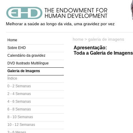
Melhorar a saúde ao longo da vida, uma gravidez por vez
home
>
galeria de imagens
Home
Apresentação:
Sobre EHD
Toda a Galeria de Imagens
Calendário da gravidez
DVD Ilustrado Multilíngue
Galeria de Imagens
Índice
0 - 2 Semanas
2 - 4 Semanas
4 - 6 Semanas
6 - 8 Semanas
8 - 10 Semanas
10 - 12 Semanas
3 - 6 Meses