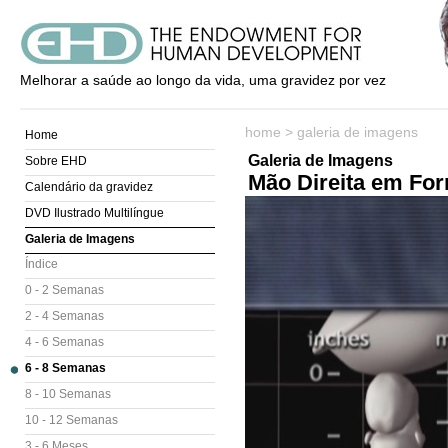
Melhorar a saúde ao longo da vida, uma gravidez por vez
home
>
galeria de imagens
Home
Galeria de Imagens
Sobre EHD
Mão Direita em Fo
Calendário da gravidez
DVD Ilustrado Multilíngue
Galeria de Imagens
Índice
0 - 2 Semanas
2 - 4 Semanas
4 - 6 Semanas
6 - 8 Semanas
8 - 10 Semanas
10 - 12 Semanas
3 - 6 Meses