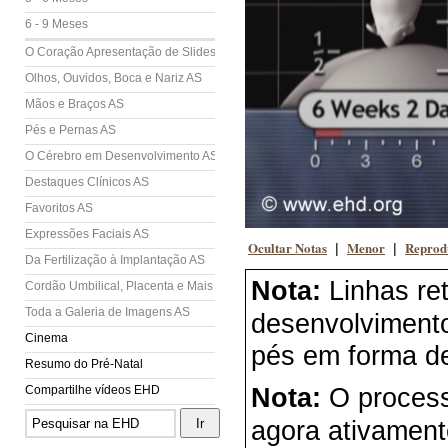
6 - 9 Meses
O Coração Apresentação de Slides (AS)
Olhos, Ouvidos, Boca e Nariz AS
Mãos e Braços AS
Pés e Pernas AS
O Cérebro em Desenvolvimento AS
Destaques Clínicos AS
Favoritos AS
Expressões Faciais AS
Ocultar Notas
Menor
Reprod
|
|
Da Fertilização à Implantação AS
Nota:
Linhas re
Cordão Umbilical, Placenta e Mais AS
Toda a Galeria de Imagens AS
desenvolvimento
Cinema
pés em forma de
Resumo do Pré-Natal
Compartilhe vídeos EHD
Nota:
O proces
agora ativamen