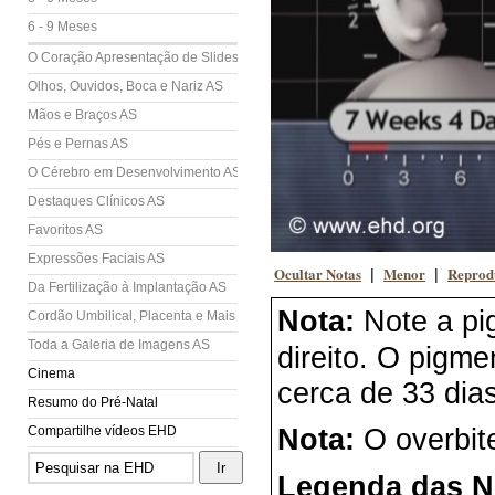
6 - 9 Meses
O Coração Apresentação de Slides (AS)
Olhos, Ouvidos, Boca e Nariz AS
Mãos e Braços AS
Pés e Pernas AS
O Cérebro em Desenvolvimento AS
Destaques Clínicos AS
Favoritos AS
Expressões Faciais AS
Ocultar Notas
Menor
Reprod
|
|
Da Fertilização à Implantação AS
Nota:
Note a pi
Cordão Umbilical, Placenta e Mais AS
Toda a Galeria de Imagens AS
direito. O pigme
Cinema
cerca de 33 dias
Resumo do Pré-Natal
Compartilhe vídeos EHD
Nota:
O overbit
Legenda das N