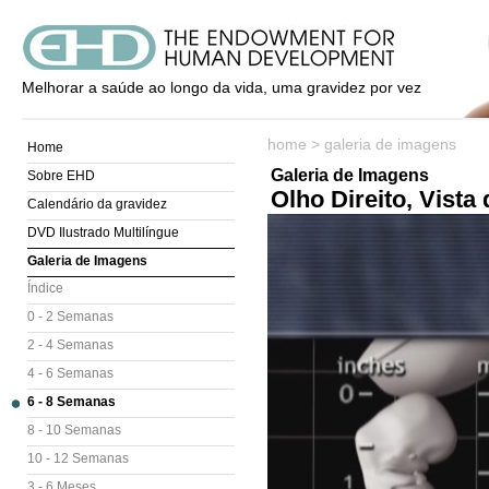
Melhorar a saúde ao longo da vida, uma gravidez por vez
home
>
galeria de imagens
Home
Galeria de Imagens
Sobre EHD
Olho Direito, Vista 
Calendário da gravidez
DVD Ilustrado Multilíngue
Galeria de Imagens
Índice
0 - 2 Semanas
2 - 4 Semanas
4 - 6 Semanas
6 - 8 Semanas
8 - 10 Semanas
10 - 12 Semanas
3 - 6 Meses