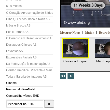
6 - 9 Meses
O Coração Apresentação de Slides (AS)
Olhos, Ouvidos, Boca e Nariz AS
Mãos e Braços AS
Mostrar Notas
Maior
Reprodu
Pés e Pernas AS
|
|
O Cérebro em Desenvolvimento AS
Destaques Clínicos AS
Favoritos AS
Expressões Faciais AS
Close da Língua
Mão Esqu
Da Fertilização à Implantação AS
Cordão Umbilical, Placenta e Mais AS
Toda a Galeria de Imagens AS
Cinema
Resumo do Pré-Natal
Compartilhe vídeos EHD