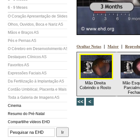
6 - 9 Meses
O Coração Apresentação de Slides (AS)
Olhos, Ouvidos, Boca e Nariz AS
Mãos e Braços AS
Pés e Pernas AS
Ocultar Notas
Maior
Reprodu
|
|
O Cérebro em Desenvolvimento AS
Destaques Clínicos AS
Favoritos AS
Expressões Faciais AS
Da Fertilização à Implantação AS
Mão Direita
Mão Esqu
Cobrindo o Rosto
Parcialm
Cordão Umbilical, Placenta e Mais AS
Fecha
Toda a Galeria de Imagens AS
Cinema
Resumo do Pré-Natal
Compartilhe vídeos EHD