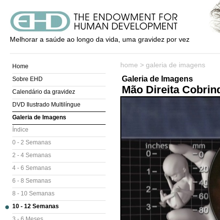
Melhorar a saúde ao longo da vida, uma gravidez por vez
home
>
galeria de imagens
Home
Galeria de Imagens
Sobre EHD
Mão Direita Cobrin
Calendário da gravidez
DVD Ilustrado Multilíngue
Galeria de Imagens
Índice
0 - 2 Semanas
2 - 4 Semanas
4 - 6 Semanas
6 - 8 Semanas
8 - 10 Semanas
10 - 12 Semanas
3 - 6 Meses