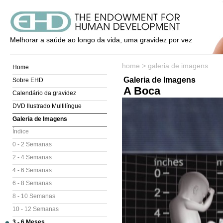
Melhorar a saúde ao longo da vida, uma gravidez por vez
home
>
galeria de imagens
Home
Galeria de Imagens
Sobre EHD
A Boca
Calendário da gravidez
DVD Ilustrado Multilíngue
Galeria de Imagens
Índice
0 - 2 Semanas
2 - 4 Semanas
4 - 6 Semanas
6 - 8 Semanas
8 - 10 Semanas
10 - 12 Semanas
3 - 6 Meses