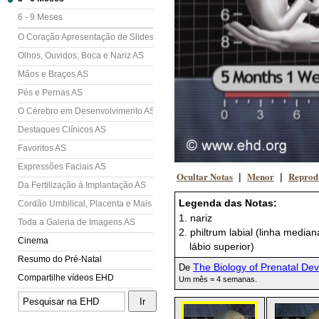
6 - 9 Meses
O Coração Apresentação de Slides (AS)
Olhos, Ouvidos, Boca e Nariz AS
Mãos e Braços AS
Pés e Pernas AS
O Cérebro em Desenvolvimento AS
Destaques Clínicos AS
Favoritos AS
Expressões Faciais AS
Ocultar Notas
Menor
Reprod
|
|
Da Fertilização à Implantação AS
Legenda das Notas:
Cordão Umbilical, Placenta e Mais AS
1. nariz
Toda a Galeria de Imagens AS
2. philtrum labial (linha media
Cinema
lábio superior)
Resumo do Pré-Natal
The Biology of Prenatal De
De
Compartilhe vídeos EHD
Um mês = 4 semanas.