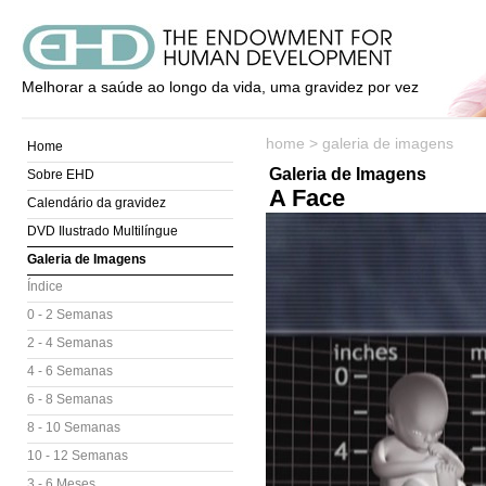
Melhorar a saúde ao longo da vida, uma gravidez por vez
home
>
galeria de imagens
Home
Galeria de Imagens
Sobre EHD
A Face
Calendário da gravidez
DVD Ilustrado Multilíngue
Galeria de Imagens
Índice
0 - 2 Semanas
2 - 4 Semanas
4 - 6 Semanas
6 - 8 Semanas
8 - 10 Semanas
10 - 12 Semanas
3 - 6 Meses