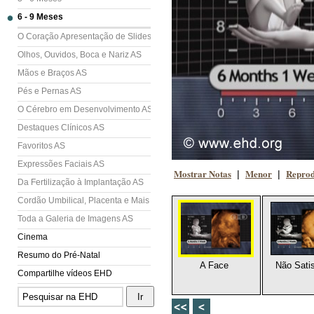
6 - 9 Meses
O Coração Apresentação de Slides (AS)
Olhos, Ouvidos, Boca e Nariz AS
Mãos e Braços AS
Pés e Pernas AS
O Cérebro em Desenvolvimento AS
Destaques Clínicos AS
Favoritos AS
Expressões Faciais AS
Mostrar Notas
Menor
Reprod
|
|
Da Fertilização à Implantação AS
Cordão Umbilical, Placenta e Mais AS
Toda a Galeria de Imagens AS
Cinema
Resumo do Pré-Natal
A Face
Não Satis
Compartilhe vídeos EHD