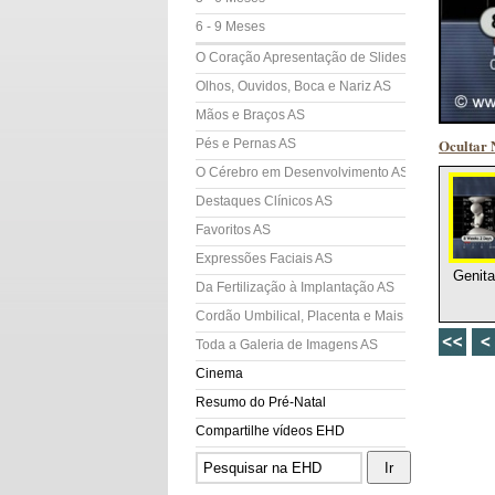
6 - 9 Meses
O Coração Apresentação de Slides (AS)
Olhos, Ouvidos, Boca e Nariz AS
Mãos e Braços AS
Ocultar 
Pés e Pernas AS
O Cérebro em Desenvolvimento AS
Destaques Clínicos AS
Favoritos AS
Expressões Faciais AS
Genita
Da Fertilização à Implantação AS
Cordão Umbilical, Placenta e Mais AS
Toda a Galeria de Imagens AS
Cinema
Resumo do Pré-Natal
Compartilhe vídeos EHD