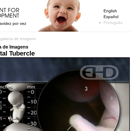
English
Español
Português
avidez por vez
>
galeria de imagens
ia de Imagens
tal Tubercle