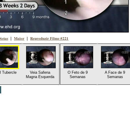
Notas
Maior
Reproduzir Filme #221
|
|
l Tubercle
Veia Safena
O Feto de 9
A Face de 9
Magna Esquerda
Semanas
Semanas