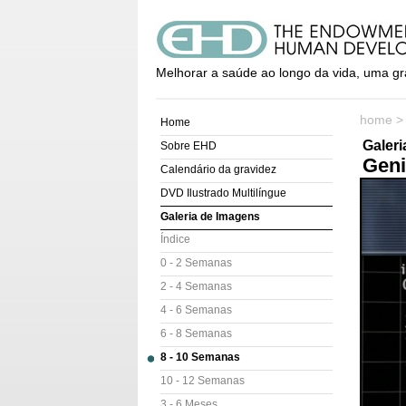
Melhorar a saúde ao longo da vida, uma gr
home
Home
Galer
Sobre EHD
Geni
Calendário da gravidez
DVD Ilustrado Multilíngue
Galeria de Imagens
Índice
0 - 2 Semanas
2 - 4 Semanas
4 - 6 Semanas
6 - 8 Semanas
8 - 10 Semanas
10 - 12 Semanas
3 - 6 Meses