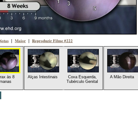
Notas
Maior
Reproduzir Filme #222
|
|
rax às 8
Alças Intestinais
Coxa Esquerda,
A Mão Direita
manas
Tubérculo Genital