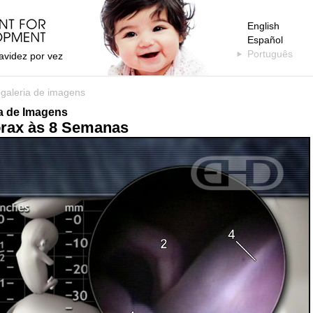
English
Español
Português
avidez por vez
>
galeria de imagens
ia de Imagens
rax às 8 Semanas