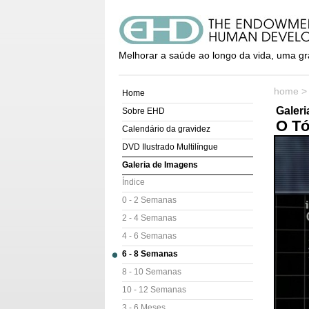
Melhorar a saúde ao longo da vida, uma gr
home
Home
Galer
Sobre EHD
O Tó
Calendário da gravidez
DVD Ilustrado Multilíngue
Galeria de Imagens
Índice
0 - 2 Semanas
2 - 4 Semanas
4 - 6 Semanas
6 - 8 Semanas
8 - 10 Semanas
10 - 12 Semanas
3 - 6 Meses