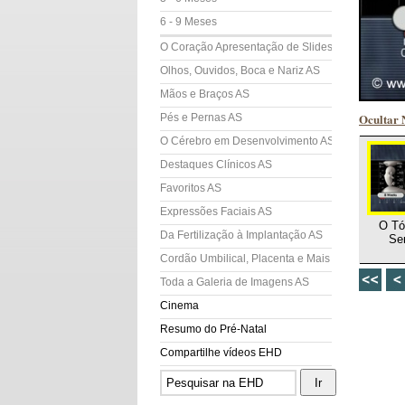
6 - 9 Meses
O Coração Apresentação de Slides (AS)
Olhos, Ouvidos, Boca e Nariz AS
Mãos e Braços AS
Ocultar 
Pés e Pernas AS
O Cérebro em Desenvolvimento AS
Destaques Clínicos AS
Favoritos AS
Expressões Faciais AS
O Tó
Da Fertilização à Implantação AS
Se
Cordão Umbilical, Placenta e Mais AS
Toda a Galeria de Imagens AS
Cinema
Resumo do Pré-Natal
Compartilhe vídeos EHD