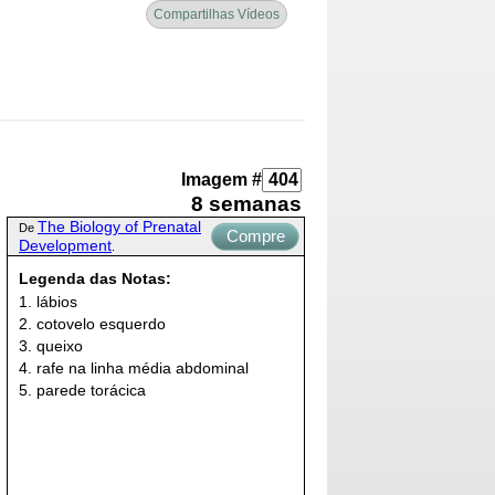
Compartilhas Vídeos
Imagem #
8 semanas
The Biology of Prenatal
De
Compre
Development
.
Agora
Legenda das Notas:
1. lábios
2. cotovelo esquerdo
3. queixo
4. rafe na linha média abdominal
5. parede torácica