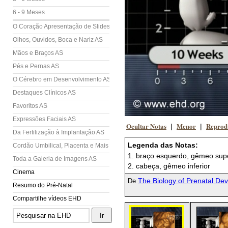
6 - 9 Meses
O Coração Apresentação de Slides (AS)
Olhos, Ouvidos, Boca e Nariz AS
Mãos e Braços AS
Pés e Pernas AS
O Cérebro em Desenvolvimento AS
Destaques Clínicos AS
Favoritos AS
Expressões Faciais AS
Ocultar Notas
Menor
Reprod
|
|
Da Fertilização à Implantação AS
Legenda das Notas:
Cordão Umbilical, Placenta e Mais AS
1. braço esquerdo, gêmeo supe
Toda a Galeria de Imagens AS
2. cabeça, gêmeo inferior
Cinema
The Biology of Prenatal De
De
Resumo do Pré-Natal
Compartilhe vídeos EHD