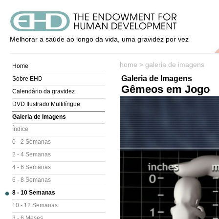
Melhorar a saúde ao longo da vida, uma gravidez por vez
home
>
galeria de imagens
Home
Galeria de Imagens
Sobre EHD
Gêmeos em Jogo
Calendário da gravidez
DVD Ilustrado Multilíngue
Galeria de Imagens
Índice
0 - 2 Semanas
2 - 4 Semanas
4 - 6 Semanas
6 - 8 Semanas
8 - 10 Semanas
10 - 12 Semanas
3 - 6 Meses