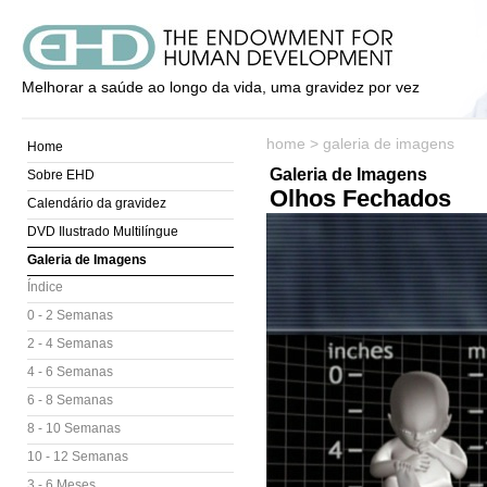
Melhorar a saúde ao longo da vida, uma gravidez por vez
home
>
galeria de imagens
Home
Galeria de Imagens
Sobre EHD
Olhos Fechados
Calendário da gravidez
DVD Ilustrado Multilíngue
Galeria de Imagens
Índice
0 - 2 Semanas
2 - 4 Semanas
4 - 6 Semanas
6 - 8 Semanas
8 - 10 Semanas
10 - 12 Semanas
3 - 6 Meses