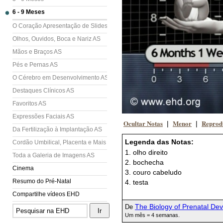
6 - 9 Meses
O Coração Apresentação de Slides (AS)
Olhos, Ouvidos, Boca e Nariz AS
Mãos e Braços AS
Pés e Pernas AS
O Cérebro em Desenvolvimento AS
Destaques Clínicos AS
Favoritos AS
Expressões Faciais AS
Ocultar Notas
Menor
Reprod
|
|
Da Fertilização à Implantação AS
Legenda das Notas:
Cordão Umbilical, Placenta e Mais AS
1. olho direito
Toda a Galeria de Imagens AS
2. bochecha
Cinema
3. couro cabeludo
Resumo do Pré-Natal
4. testa
Compartilhe vídeos EHD
The Biology of Prenatal De
De
Um mês = 4 semanas.