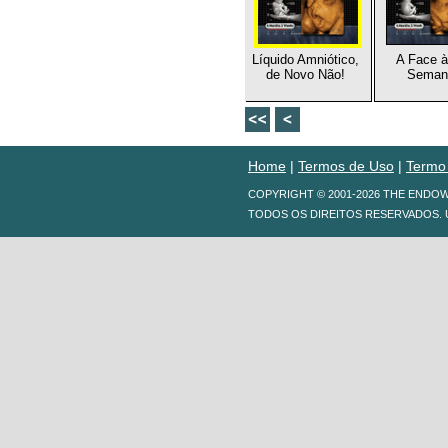
Líquido Amniótico,
A Face à
de Novo Não!
Seman
Home
|
Termos de Uso
|
Termo
COPYRIGHT © 2001-2026 THE ENDO
TODOS OS DIREITOS RESERVADOS. 