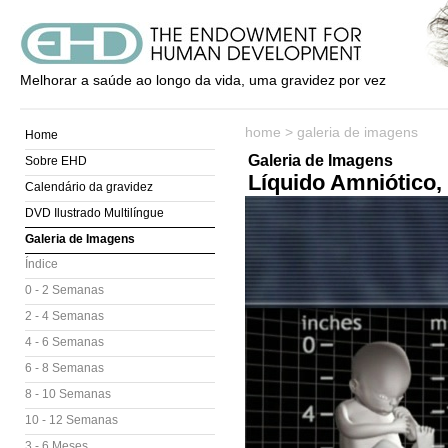
Melhorar a saúde ao longo da vida, uma gravidez por vez
home
>
galeria de imagens
Home
Galeria de Imagens
Sobre EHD
Líquido Amniótico,
Calendário da gravidez
DVD Ilustrado Multilíngue
Galeria de Imagens
Índice
0 - 2 Semanas
2 - 4 Semanas
4 - 6 Semanas
6 - 8 Semanas
8 - 10 Semanas
10 - 12 Semanas
3 - 6 Meses