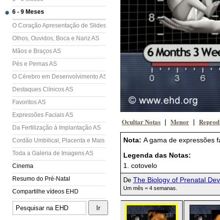
6 - 9 Meses
O Coração Apresentação de Slides (AS)
Olhos, Ouvidos, Boca e Nariz AS
Mãos e Braços AS
Pés e Pernas AS
O Cérebro em Desenvolvimento AS
Destaques Clínicos AS
Favoritos AS
Expressões Faciais AS
Ocultar Notas
Menor
Reprod
|
|
Da Fertilização à Implantação AS
Nota:
A gama de expressões fa
Cordão Umbilical, Placenta e Mais AS
Toda a Galeria de Imagens AS
Legenda das Notas:
1. cotovelo
Cinema
Resumo do Pré-Natal
The Biology of Prenatal De
De
Um mês = 4 semanas.
Compartilhe vídeos EHD