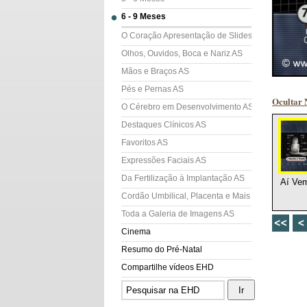
6 - 9 Meses
O Coração Apresentação de Slides (AS)
Olhos, Ouvidos, Boca e Nariz AS
Mãos e Braços AS
Pés e Pernas AS
Ocultar 
O Cérebro em Desenvolvimento AS
Destaques Clínicos AS
Favoritos AS
Expressões Faciais AS
Da Fertilização à Implantação AS
Aí Vem
Cordão Umbilical, Placenta e Mais AS
Toda a Galeria de Imagens AS
Cinema
Resumo do Pré-Natal
Compartilhe vídeos EHD