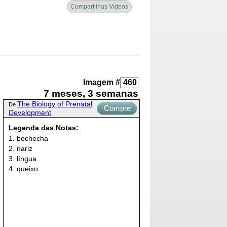
Compartilhas Vídeos
Imagem #
7 meses, 3 semanas
The Biology of Prenatal
De
Compre
Development
.
Agora
Legenda das Notas:
1. bochecha
2. nariz
3. língua
4. queixo