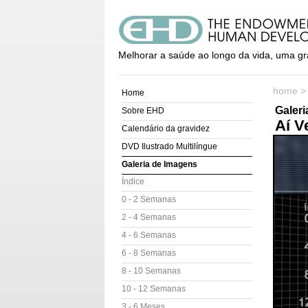
Melhorar a saúde ao longo da vida, uma gr
home
Home
Galer
Sobre EHD
Aí V
Calendário da gravidez
DVD Ilustrado Multilíngue
Galeria de Imagens
Índice
0 - 2 Semanas
2 - 4 Semanas
4 - 6 Semanas
6 - 8 Semanas
8 - 10 Semanas
10 - 12 Semanas
3 - 6 Meses