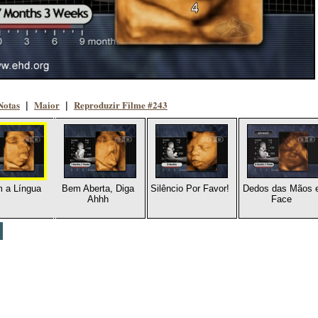
Notas
Maior
Reproduzir Filme #243
|
|
 a Língua
Bem Aberta, Diga
Silêncio Por Favor!
Dedos das Mãos 
Ahhh
Face