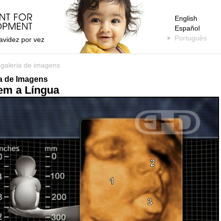
English
Español
Português
avidez por vez
>
galeria de imagens
ia de Imagens
em a Língua