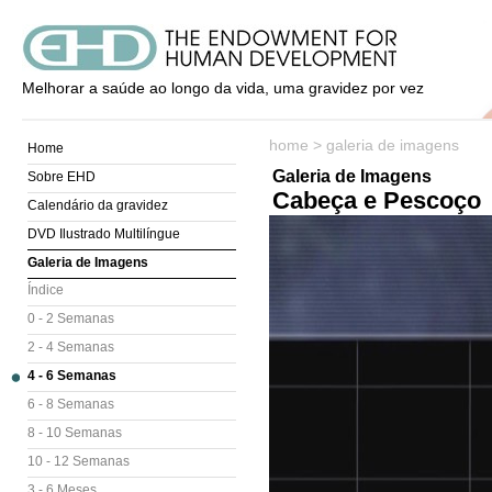
Melhorar a saúde ao longo da vida, uma gravidez por vez
home
>
galeria de imagens
Home
Galeria de Imagens
Sobre EHD
Cabeça e Pescoço
Calendário da gravidez
DVD Ilustrado Multilíngue
Galeria de Imagens
Índice
0 - 2 Semanas
2 - 4 Semanas
4 - 6 Semanas
6 - 8 Semanas
8 - 10 Semanas
10 - 12 Semanas
3 - 6 Meses