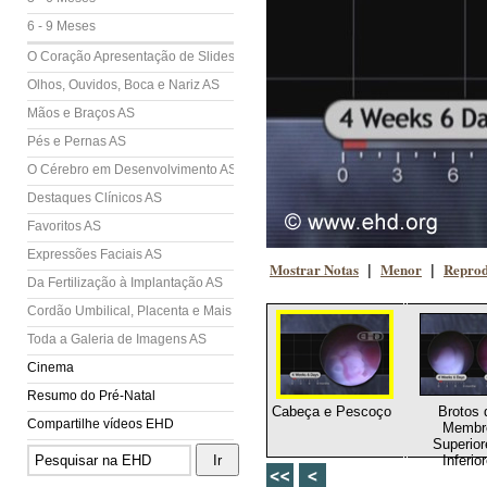
6 - 9 Meses
O Coração Apresentação de Slides (AS)
Olhos, Ouvidos, Boca e Nariz AS
Mãos e Braços AS
Pés e Pernas AS
O Cérebro em Desenvolvimento AS
Destaques Clínicos AS
Favoritos AS
Expressões Faciais AS
Mostrar Notas
Menor
Reprod
|
|
Da Fertilização à Implantação AS
Cordão Umbilical, Placenta e Mais AS
Toda a Galeria de Imagens AS
Cinema
Resumo do Pré-Natal
Cabeça e Pescoço
Brotos 
Compartilhe vídeos EHD
Membr
Superior
Inferio