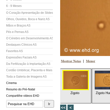
6 - 9 Meses
O Coração Apresentação de Slides (AS)
Olhos, Ouvidos, Boca e Nariz AS
Mãos e Braços AS
Pés e Pernas AS
O Cérebro em Desenvolvimento AS
Destaques Clínicos AS
Favoritos AS
Expressões Faciais AS
Mostrar Notas
Menor
|
Da Fertilização à Implantação AS
Cordão Umbilical, Placenta e Mais AS
Toda a Galeria de Imagens AS
Cinema
Resumo do Pré-Natal
Zigoto
Zigoto H
Compartilhe vídeos EHD