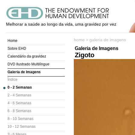
Melhorar a saúde ao longo da vida, uma gravidez por vez
home
>
galeria de imagens
Home
Galeria de Imagens
Sobre EHD
Zigoto
Calendário da gravidez
DVD Ilustrado Multilíngue
Galeria de Imagens
Índice
0 - 2 Semanas
2 - 4 Semanas
4 - 6 Semanas
6 - 8 Semanas
8 - 10 Semanas
10 - 12 Semanas
3 - 6 Meses