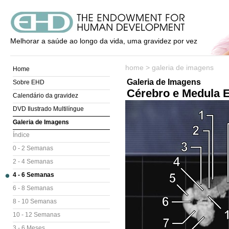
Melhorar a saúde ao longo da vida, uma gravidez por vez
home
>
galeria de imagens
Home
Galeria de Imagens
Sobre EHD
Cérebro e Medula 
Calendário da gravidez
DVD Ilustrado Multilíngue
Galeria de Imagens
Índice
0 - 2 Semanas
2 - 4 Semanas
4 - 6 Semanas
6 - 8 Semanas
8 - 10 Semanas
10 - 12 Semanas
3 - 6 Meses