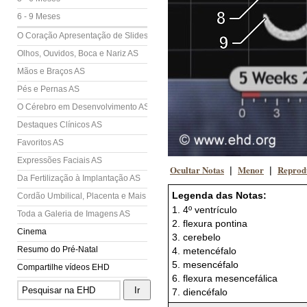
6 - 9 Meses
O Coração Apresentação de Slides (AS)
Olhos, Ouvidos, Boca e Nariz AS
Mãos e Braços AS
Pés e Pernas AS
O Cérebro em Desenvolvimento AS
Destaques Clínicos AS
Favoritos AS
Expressões Faciais AS
Ocultar Notas
Menor
Reprod
|
|
Da Fertilização à Implantação AS
Legenda das Notas:
Cordão Umbilical, Placenta e Mais AS
1. 4º ventrículo
Toda a Galeria de Imagens AS
2. flexura pontina
Cinema
3. cerebelo
Resumo do Pré-Natal
4. metencéfalo
5. mesencéfalo
Compartilhe vídeos EHD
6. flexura mesencefálica
7. diencéfalo