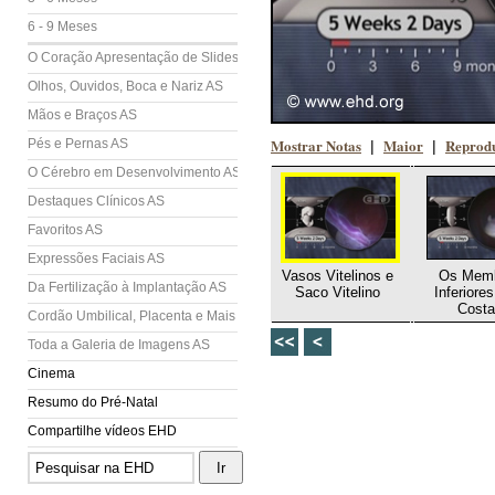
6 - 9 Meses
O Coração Apresentação de Slides (AS)
Olhos, Ouvidos, Boca e Nariz AS
Mãos e Braços AS
Mostrar Notas
Maior
Reprodu
Pés e Pernas AS
|
|
O Cérebro em Desenvolvimento AS
Destaques Clínicos AS
Favoritos AS
Expressões Faciais AS
Vasos Vitelinos e
Os Mem
Da Fertilização à Implantação AS
Saco Vitelino
Inferiores
Costa
Cordão Umbilical, Placenta e Mais AS
Toda a Galeria de Imagens AS
Cinema
Resumo do Pré-Natal
Compartilhe vídeos EHD