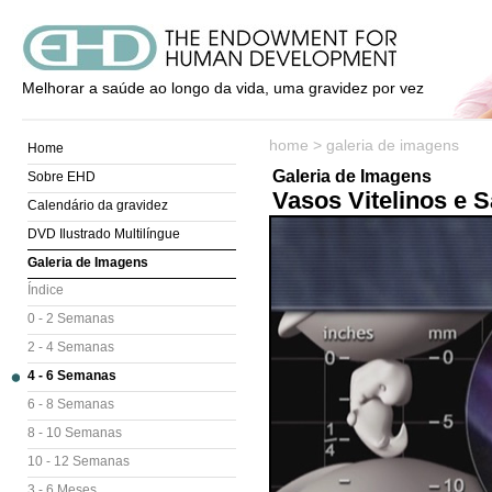
Melhorar a saúde ao longo da vida, uma gravidez por vez
home
>
galeria de imagens
Home
Galeria de Imagens
Sobre EHD
Vasos Vitelinos e S
Calendário da gravidez
DVD Ilustrado Multilíngue
Galeria de Imagens
Índice
0 - 2 Semanas
2 - 4 Semanas
4 - 6 Semanas
6 - 8 Semanas
8 - 10 Semanas
10 - 12 Semanas
3 - 6 Meses