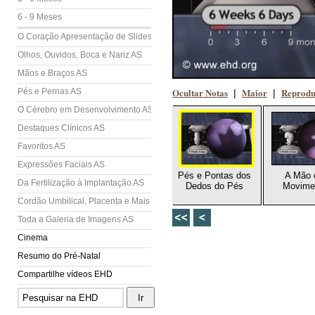
6 - 9 Meses
O Coração Apresentação de Slides (AS)
Olhos, Ouvidos, Boca e Nariz AS
Mãos e Braços AS
Ocultar Notas
Maior
Reprodu
Pés e Pernas AS
|
|
O Cérebro em Desenvolvimento AS
Destaques Clínicos AS
Favoritos AS
Expressões Faciais AS
Pés e Pontas dos
A Mão
Da Fertilização à Implantação AS
Dedos do Pés
Movime
Cordão Umbilical, Placenta e Mais AS
Toda a Galeria de Imagens AS
Cinema
Resumo do Pré-Natal
Compartilhe vídeos EHD