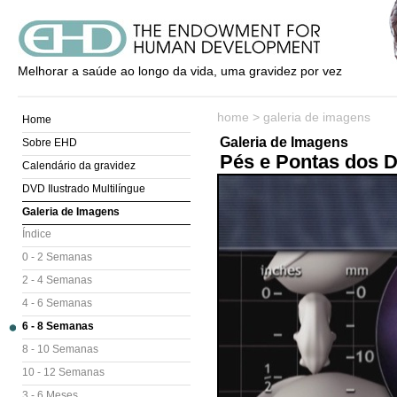
Melhorar a saúde ao longo da vida, uma gravidez por vez
home
>
galeria de imagens
Home
Galeria de Imagens
Sobre EHD
Pés e Pontas dos 
Calendário da gravidez
DVD Ilustrado Multilíngue
Galeria de Imagens
Índice
0 - 2 Semanas
2 - 4 Semanas
4 - 6 Semanas
6 - 8 Semanas
8 - 10 Semanas
10 - 12 Semanas
3 - 6 Meses