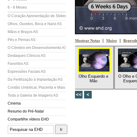
6 - 9 Meses
O Coração Apresentação de Slides (AS)
Olhos, Ouvidos, Boca e Nariz AS
Mãos e Braços AS
Mostrar Notas
Maior
Reprodu
Pés e Pernas AS
|
|
O Cérebro em Desenvolvimento AS
Destaques Clínicos AS
Favoritos AS
Expressões Faciais AS
Olho Esquerdo e
O Olho e 
Da Fertilização à Implantação AS
Mão
Esquer
Cordão Umbilical, Placenta e Mais AS
Toda a Galeria de Imagens AS
Cinema
Resumo do Pré-Natal
Compartilhe vídeos EHD