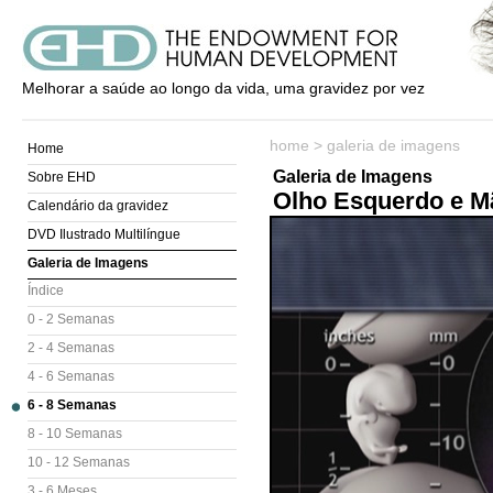
Melhorar a saúde ao longo da vida, uma gravidez por vez
home
>
galeria de imagens
Home
Galeria de Imagens
Sobre EHD
Olho Esquerdo e M
Calendário da gravidez
DVD Ilustrado Multilíngue
Galeria de Imagens
Índice
0 - 2 Semanas
2 - 4 Semanas
4 - 6 Semanas
6 - 8 Semanas
8 - 10 Semanas
10 - 12 Semanas
3 - 6 Meses