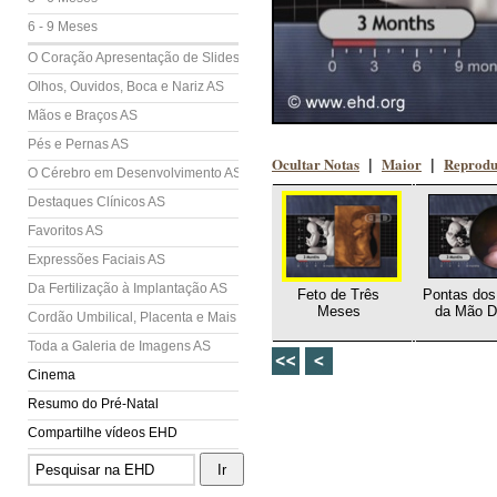
6 - 9 Meses
O Coração Apresentação de Slides (AS)
Olhos, Ouvidos, Boca e Nariz AS
Mãos e Braços AS
Pés e Pernas AS
Ocultar Notas
Maior
Reprodu
|
|
O Cérebro em Desenvolvimento AS
Destaques Clínicos AS
Favoritos AS
Expressões Faciais AS
Da Fertilização à Implantação AS
Feto de Três
Pontas dos
Meses
da Mão Di
Cordão Umbilical, Placenta e Mais AS
Toda a Galeria de Imagens AS
Cinema
Resumo do Pré-Natal
Compartilhe vídeos EHD