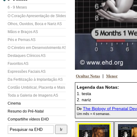
6 - 9 Meses
O Coração Apresentação de Slides (AS)
Olhos, Ouvidos, Boca e Nariz AS
Mãos e Braços AS
Pés e Pernas AS
O Cérebro em Desenvolvimento AS
Destaques Clínicos AS
Favoritos AS
Expressões Faciais AS
Ocultar Notas
Menor
|
Da Fertilização à Implantação AS
Legenda das Notas:
Cordão Umbilical, Placenta e Mais AS
1. testa
Toda a Galeria de Imagens AS
2. nariz
Cinema
The Biology of Prenatal De
De
Resumo do Pré-Natal
Um mês = 4 semanas.
Compartilhe vídeos EHD