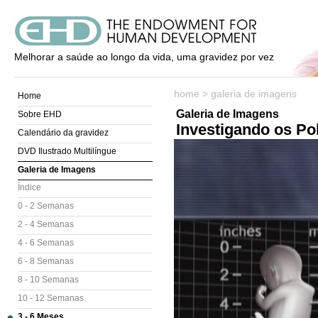
Melhorar a saúde ao longo da vida, uma gravidez por vez
home
>
galeria de imagens
Home
Galeria de Imagens
Sobre EHD
Investigando os Po
Calendário da gravidez
DVD Ilustrado Multilíngue
Galeria de Imagens
Índice
0 - 2 Semanas
2 - 4 Semanas
4 - 6 Semanas
6 - 8 Semanas
8 - 10 Semanas
10 - 12 Semanas
3 - 6 Meses