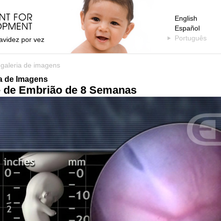
English
Español
Português
avidez por vez
>
galeria de imagens
ia de Imagens
 de Embrião de 8 Semanas