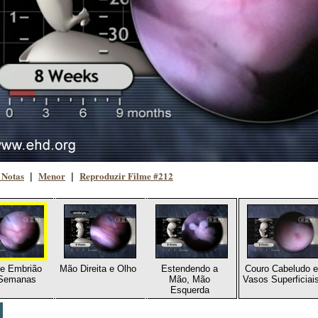
 Notas
Menor
Reproduzir Filme #212
|
|
e Embrião
Mão Direita e Olho
Estendendo a
Couro Cabeludo e
 Semanas
Mão, Mão
Vasos Superficiai
Esquerda