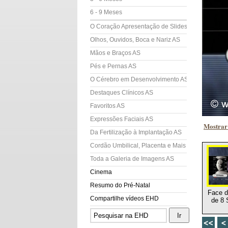
6 - 9 Meses
O Coração Apresentação de Slides (AS)
Olhos, Ouvidos, Boca e Nariz AS
Mãos e Braços AS
Pés e Pernas AS
O Cérebro em Desenvolvimento AS
Destaques Clínicos AS
Favoritos AS
Expressões Faciais AS
Mostrar
Da Fertilização à Implantação AS
Cordão Umbilical, Placenta e Mais AS
Toda a Galeria de Imagens AS
Cinema
Resumo do Pré-Natal
Face d
Compartilhe vídeos EHD
de 8