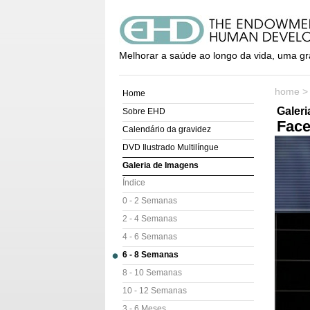
Melhorar a saúde ao longo da vida, uma gr
home
Home
Galer
Sobre EHD
Face
Calendário da gravidez
DVD Ilustrado Multilíngue
Galeria de Imagens
Índice
0 - 2 Semanas
2 - 4 Semanas
4 - 6 Semanas
6 - 8 Semanas
8 - 10 Semanas
10 - 12 Semanas
3 - 6 Meses