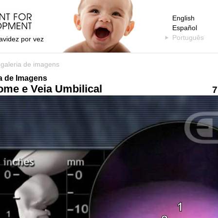
English
Español
Português
avidez por vez
>
galeria de imagens
ia de Imagens
me e Veia Umbilical
7