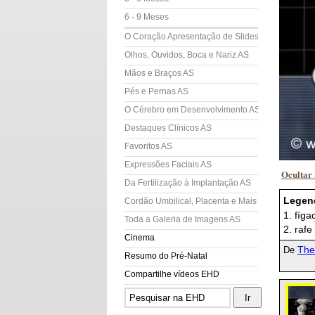
6 - 9 Meses
O Coração Apresentação de Slides (AS)
Olhos, Ouvidos, Boca e Nariz AS
Mãos e Braços AS
Pés e Pernas AS
O Cérebro em Desenvolvimento AS
Destaques Clínicos AS
Favoritos AS
Expressões Faciais AS
Ocultar
Da Fertilização à Implantação AS
Legen
Cordão Umbilical, Placenta e Mais AS
1. fíg
Toda a Galeria de Imagens AS
2. raf
Cinema
The
De
Resumo do Pré-Natal
Compartilhe vídeos EHD