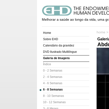
Melhorar a saúde ao longo da vida, uma gr
home
Home
Galer
Sobre EHD
Abdo
Calendário da gravidez
DVD Ilustrado Multilíngue
Galeria de Imagens
Índice
0 - 2 Semanas
2 - 4 Semanas
4 - 6 Semanas
6 - 8 Semanas
8 - 10 Semanas
10 - 12 Semanas
3 - 6 Meses