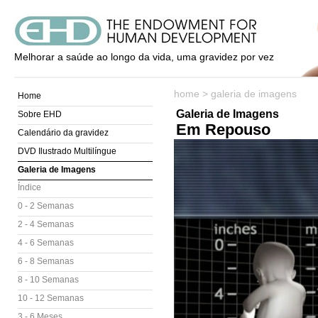
Melhorar a saúde ao longo da vida, uma gravidez por vez
home
>
galeria de imagens
Home
Galeria de Imagens
Sobre EHD
Em Repouso
Calendário da gravidez
DVD Ilustrado Multilíngue
Galeria de Imagens
Índice
0 - 2 Semanas
2 - 4 Semanas
4 - 6 Semanas
6 - 8 Semanas
8 - 10 Semanas
10 - 12 Semanas
3 - 6 Meses