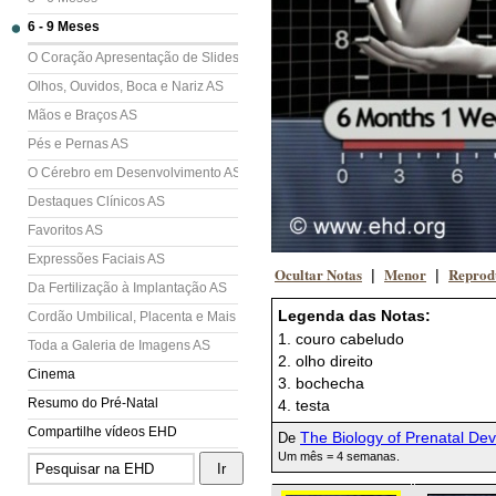
6 - 9 Meses
O Coração Apresentação de Slides (AS)
Olhos, Ouvidos, Boca e Nariz AS
Mãos e Braços AS
Pés e Pernas AS
O Cérebro em Desenvolvimento AS
Destaques Clínicos AS
Favoritos AS
Expressões Faciais AS
Ocultar Notas
Menor
Reprod
|
|
Da Fertilização à Implantação AS
Legenda das Notas:
Cordão Umbilical, Placenta e Mais AS
1. couro cabeludo
Toda a Galeria de Imagens AS
2. olho direito
Cinema
3. bochecha
Resumo do Pré-Natal
4. testa
Compartilhe vídeos EHD
The Biology of Prenatal De
De
Um mês = 4 semanas.